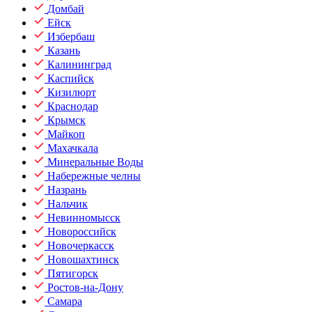
Домбай
Ейск
Избербаш
Казань
Калининград
Каспийск
Кизилюрт
Краснодар
Крымск
Майкоп
Махачкала
Минеральные Воды
Набережные челны
Назрань
Нальчик
Невинномысск
Новороссийск
Новочеркасск
Новошахтинск
Пятигорск
Ростов-на-Дону
Самара