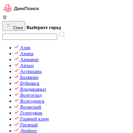
Выберите город
Close
Азов
Анапа
Армавир
Архыз
Астрахань
Балаково
Буйнакск
Владикавказ
Волгоград
Волгодонск
Волжский
Геленджик
Горячий ключ
Грозный
Дербент