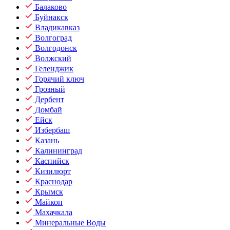
Балаково
Буйнакск
Владикавказ
Волгоград
Волгодонск
Волжский
Геленджик
Горячий ключ
Грозный
Дербент
Домбай
Ейск
Избербаш
Казань
Калининград
Каспийск
Кизилюрт
Краснодар
Крымск
Майкоп
Махачкала
Минеральные Воды