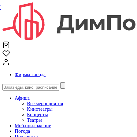
е
Фирмы города
Афиша
Все мероприятия
Кинотеатры
Концерты
Театры
Моб.приложение
Погода
Поддержка