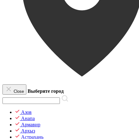
Выберите город
Close
Азов
Анапа
Армавир
Архыз
Астрахань