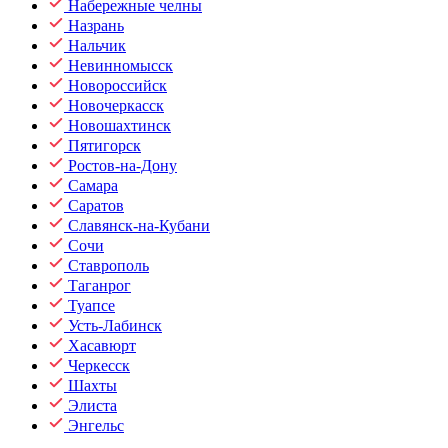
Набережные челны
Назрань
Нальчик
Невинномысск
Новороссийск
Новочеркасск
Новошахтинск
Пятигорск
Ростов-на-Дону
Самара
Саратов
Славянск-на-Кубани
Сочи
Ставрополь
Таганрог
Туапсе
Усть-Лабинск
Хасавюрт
Черкесск
Шахты
Элиста
Энгельс