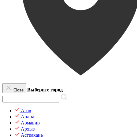
Выберите город
Close
Азов
Анапа
Армавир
Архыз
Астрахань