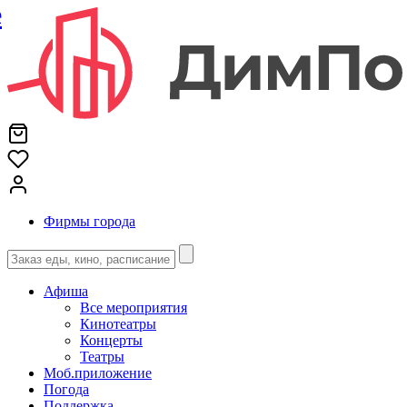
е
Фирмы города
Афиша
Все мероприятия
Кинотеатры
Концерты
Театры
Моб.приложение
Погода
Поддержка