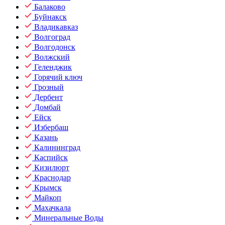
Балаково
Буйнакск
Владикавказ
Волгоград
Волгодонск
Волжский
Геленджик
Горячий ключ
Грозный
Дербент
Домбай
Ейск
Избербаш
Казань
Калининград
Каспийск
Кизилюрт
Краснодар
Крымск
Майкоп
Махачкала
Минеральные Воды