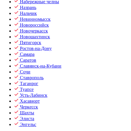
Набережные челны
Назрань
Нальчик
Невинномысск
Новороссийск
Новочеркасск
Новошахтинск
Пятигорск
Ростов-на-Дону
Самара
Саратов
Славянск-на-Кубани
Сочи
Ставрополь
Таганрог
Туапсе
Усть-Лабинск
Хасавюрт
Черкесск
Шахты
Элиста
Энгельс