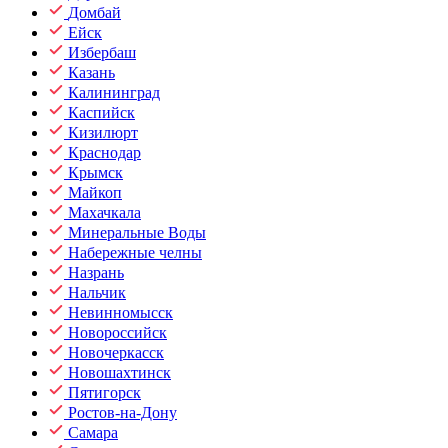
Домбай
Ейск
Избербаш
Казань
Калининград
Каспийск
Кизилюрт
Краснодар
Крымск
Майкоп
Махачкала
Минеральные Воды
Набережные челны
Назрань
Нальчик
Невинномысск
Новороссийск
Новочеркасск
Новошахтинск
Пятигорск
Ростов-на-Дону
Самара