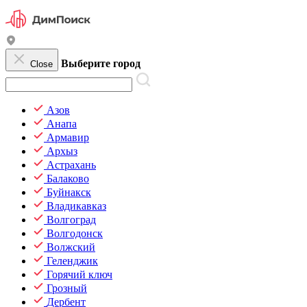
Выберите город
Close
Азов
Анапа
Армавир
Архыз
Астрахань
Балаково
Буйнакск
Владикавказ
Волгоград
Волгодонск
Волжский
Геленджик
Горячий ключ
Грозный
Дербент