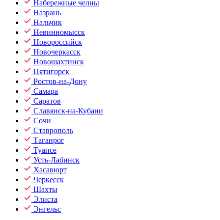
Набережные челны
Назрань
Нальчик
Невинномысск
Новороссийск
Новочеркасск
Новошахтинск
Пятигорск
Ростов-на-Дону
Самара
Саратов
Славянск-на-Кубани
Сочи
Ставрополь
Таганрог
Туапсе
Усть-Лабинск
Хасавюрт
Черкесск
Шахты
Элиста
Энгельс