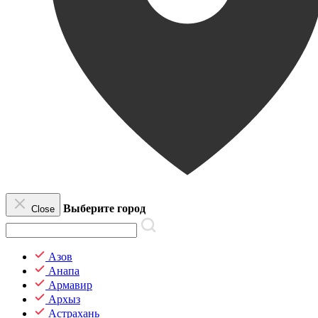
Выберите город
Close
Азов
Анапа
Армавир
Архыз
Астрахань