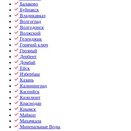
Балаково
Буйнакск
Владикавказ
Волгоград
Волгодонск
Волжский
Геленджик
Горячий ключ
Грозный
Дербент
Домбай
Ейск
Избербаш
Казань
Калининград
Каспийск
Кизилюрт
Краснодар
Крымск
Майкоп
Махачкала
Минеральные Воды