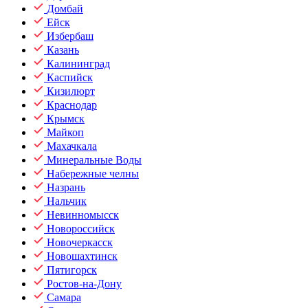
Домбай
Ейск
Избербаш
Казань
Калининград
Каспийск
Кизилюрт
Краснодар
Крымск
Майкоп
Махачкала
Минеральные Воды
Набережные челны
Назрань
Нальчик
Невинномысск
Новороссийск
Новочеркасск
Новошахтинск
Пятигорск
Ростов-на-Дону
Самара