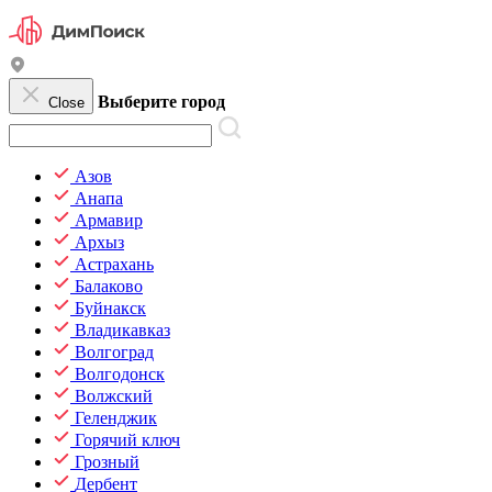
Выберите город
Close
Азов
Анапа
Армавир
Архыз
Астрахань
Балаково
Буйнакск
Владикавказ
Волгоград
Волгодонск
Волжский
Геленджик
Горячий ключ
Грозный
Дербент