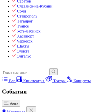
Саратов
Славянск-на-Кубани
Сочи
Ставрополь
Таганрог
Туапсе
Усть-Лабинск
Хасавюрт
Черкесск
Шахты
Элиста
Энгельс
Все
Кинотеатры
Театры
Концерты
События
Меню
Махачкала