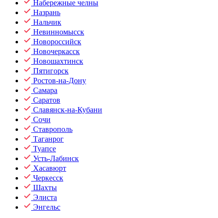
Набережные челны
Назрань
Нальчик
Невинномысск
Новороссийск
Новочеркасск
Новошахтинск
Пятигорск
Ростов-на-Дону
Самара
Саратов
Славянск-на-Кубани
Сочи
Ставрополь
Таганрог
Туапсе
Усть-Лабинск
Хасавюрт
Черкесск
Шахты
Элиста
Энгельс