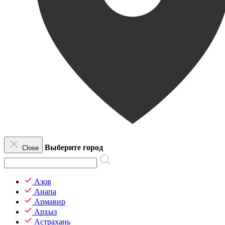
Выберите город
Close
Азов
Анапа
Армавир
Архыз
Астрахань