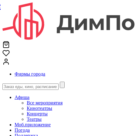
е
Фирмы города
Афиша
Все мероприятия
Кинотеатры
Концерты
Театры
Моб.приложение
Погода
Поддержка