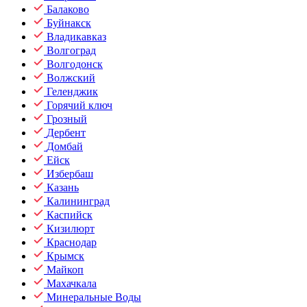
Балаково
Буйнакск
Владикавказ
Волгоград
Волгодонск
Волжский
Геленджик
Горячий ключ
Грозный
Дербент
Домбай
Ейск
Избербаш
Казань
Калининград
Каспийск
Кизилюрт
Краснодар
Крымск
Майкоп
Махачкала
Минеральные Воды