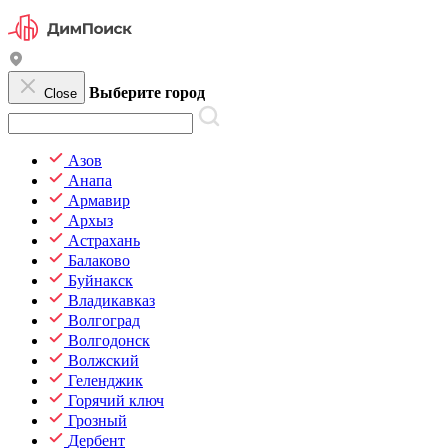
Выберите город
Close
Азов
Анапа
Армавир
Архыз
Астрахань
Балаково
Буйнакск
Владикавказ
Волгоград
Волгодонск
Волжский
Геленджик
Горячий ключ
Грозный
Дербент