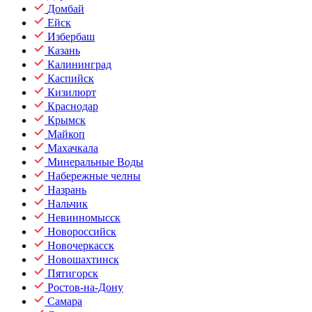
Домбай
Ейск
Избербаш
Казань
Калининград
Каспийск
Кизилюрт
Краснодар
Крымск
Майкоп
Махачкала
Минеральные Воды
Набережные челны
Назрань
Нальчик
Невинномысск
Новороссийск
Новочеркасск
Новошахтинск
Пятигорск
Ростов-на-Дону
Самара